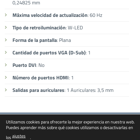
0,24825 mm
Máxima velocidad de actualización
: 60 Hz
Tipo de retroiluminación
: W-LED
Forma de la pantalla
: Plana
Cantidad de puertos VGA (D-Sub)
: 1
Puerto DVI
: No
Número de puertos HDMI
: 1
Salidas para auriculares
: 1 Auriculares: 3,5 mm
Utilizamos cookies para ofrecerte la mejor experiencia en nuestra web.
Bank
Cash
Credit
PayPal
Puedes aprender más sobre qué cookies utilizamos o desactivarlas en
Transfer
On
Card
Inicio
Contacto
Términos y Condiciones
ajustes
Delivery
2
los
.