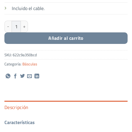
Incluido el cable.
Báscula electrónica 2000g/0,01g con puerto RS232 cantidad
Añadir al carrito
SKU:
622c9a350bcd
Categoría:
Básculas
Descripción
Características