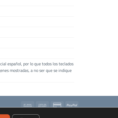
cial español, por lo que todos los teclados
ágenes mostradas, a no ser que se indique
Bank
Cash
Credit
PayPal
Transfer
On
Card
 de desistimiento
Delivery
2