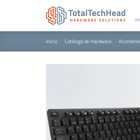
Saltar
al
contenido
in
Inicio
/
Catálogo de Hardware
/
Accesorio