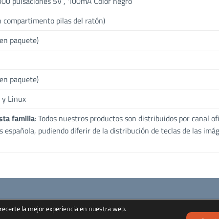
000 pulsaciones 5V , 100mA Color negro
n compartimento pilas del ratón)
 en paquete)
 en paquete)
 y Linux
sta familia
: Todos nuestros productos son distribuidos por canal ofi
as española, pudiendo diferir de la distribución de teclas de las im
recerte la mejor experiencia en nuestra web.
Política de Cookies
Política de Privacidad
Aviso Legal
Derecho