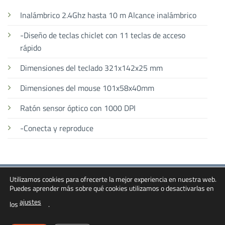
Inalámbrico 2.4Ghz hasta 10 m Alcance inalámbrico
-Diseño de teclas chiclet con 11 teclas de acceso
rápido
Dimensiones del teclado 321x142x25 mm
Dimensiones del mouse 101x58x40mm
Ratón sensor óptico con 1000 DPI
-Conecta y reproduce
Utilizamos cookies para ofrecerte la mejor experiencia en nuestra web.
Bank
Cash
Credit
PayPal
Puedes aprender más sobre qué cookies utilizamos o desactivarlas en
Transfer
On
Card
Inicio
Contacto
Términos y Condiciones
ajustes
Delivery
2
los
.
Política de Cookies
Política de Privacidad
Aviso Legal
Derecho de desistimiento